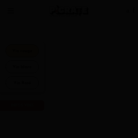
Vin rouge
Vin blanc
Vin Rosé
INFOS VINS