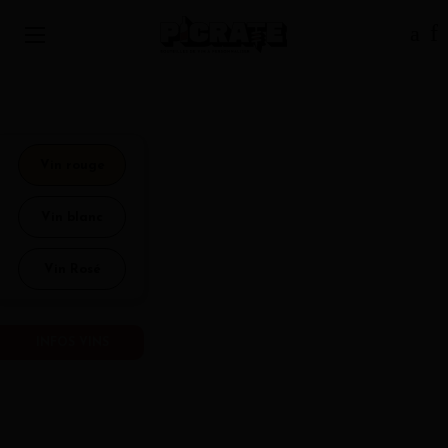
Vin rouge
Vin blanc
Vin Rosé
INFOS VINS