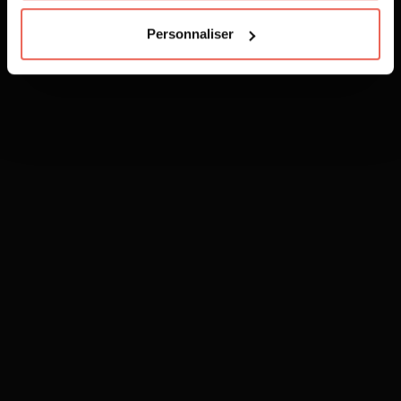
Personnaliser
L'ABUS D'ALCOOL EST DANGEREUX POUR LA SANTÉ, À CONSOMMER AVEC
MODÉRATION.