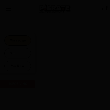
Vin rouge
Vin blanc
Vin Rosé
INFOS VINS