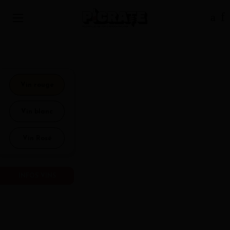
Vin rouge
Vin blanc
Vin Rosé
INFOS VINS